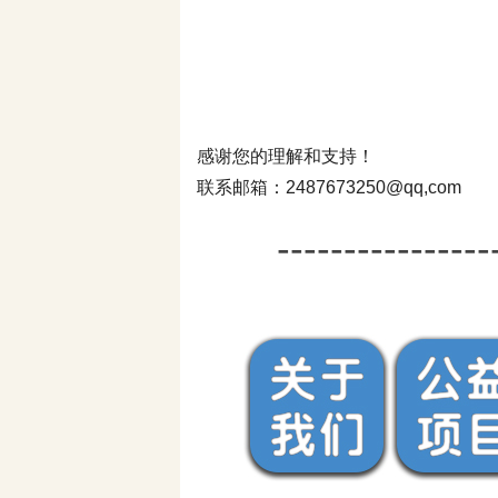
感谢您的理解和支持！
联系邮箱：2487673250@qq,com
--------------