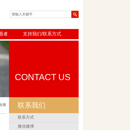
愿者
支持我们/联系方式
CONTACT US
联系我们
题反馈
联系方式
微信微博