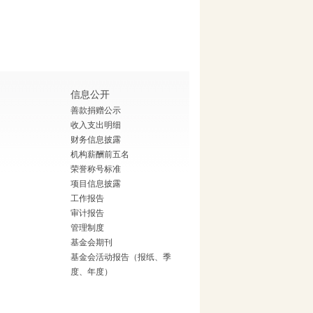
信息公开
善款捐赠公示
收入支出明细
财务信息披露
机构薪酬前五名
荣誉称号标准
项目信息披露
工作报告
审计报告
管理制度
基金会期刊
基金会活动报告（报纸、季
度、年度）