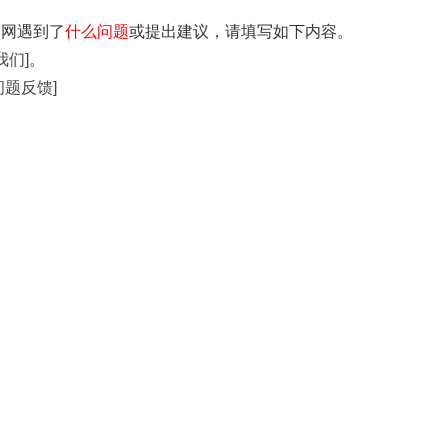
官网遇到了
什么问题
或提出建议，请填写如下内容。
我们
]
。
问题反馈]