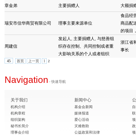
章金弟
主要捐赠人
大额捐
食品经
瑞安市信华商贸有限公司
理事主要来源单位
商品配
的项目
发起人, 主要捐赠人, 与慈善组
浙江省
周建信
织存在控制、共同控制或者重
事长
大影响关系的个人或者组织
首页
上一页
1
45
2
Navigation
- 快速导航
关于我们
新闻中心
机构介绍
基金会新闻
自
机构章程
媒体报道
联
组织架构
爱心活动
项
秘书长简介
灾难救助
政
理事会介绍
公益政策和法律
项