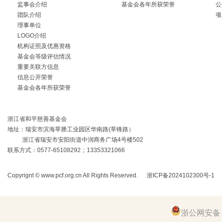
监事会介绍
基金会各年所获荣誉
公
团队介绍
项
理事单位
LOGO介绍
机构证照及优惠资格
基金会等级评估情况
重要关联方信息
信息公开荣誉
基金会各年所获荣誉
浙江省和平慈善基金会
地址：瑞安市滨海莘塍工业园区华南路(莘锋路）
浙江省瑞安市安阳街道中润商务广场4号楼502
联系方式：0577-65108292；13353321066
Copyrignt ©
www.pcf.org.cn
All Rights Reserved.
浙ICP备2024102300号-1
技
浙公网安备 33